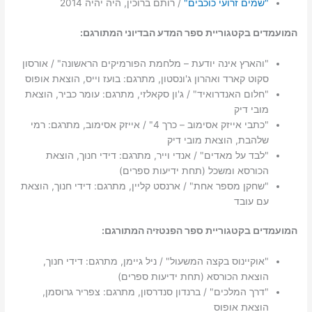
"שמים זרועי כוכבים"
/ רותם ברוכין, היה יהיה 2014
המועמדים בקטגוריית ספר המדע הבדיוני המתורגם:
"והארץ אינה יודעת – מלחמת הפורמיקים הראשונה" / אורסון
סקוט קארד ואהרון ג'ונסטון, מתרגם: בועז וייס, הוצאת אופוס
"חלום האנדרואיד" / ג'ון סקאלזי, מתרגם: עומר כביר, הוצאת
מובי דיק
"כתבי אייזק אסימוב – כרך 4" / אייזק אסימוב, מתרגם: רמי
שלהבת, הוצאת מובי דיק
"לבד על מאדים" / אנדי וייר, מתרגם: דידי חנוך, הוצאת
הכורסא ומשכל (תחת ידיעות ספרים)
"שחקן מספר אחת" / ארנסט קליין, מתרגם: דידי חנוך, הוצאת
עם עובד
המועמדים בקטגוריית ספר הפנטזיה המתורגם:
"אוקיינוס בקצה המשעול" / ניל גיימן, מתרגם: דידי חנוך,
הוצאת הכורסא (תחת ידיעות ספרים)
"דרך המלכים" / ברנדון סנדרסון, מתרגם: צפריר גרוסמן,
הוצאת אופוס