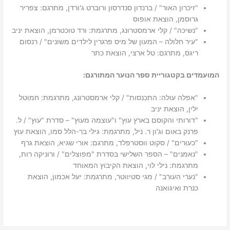
"זיכרון האור" / ברנדון סנדרסון ורוברט ג'ורדן, מתרגם: צפריר
גרוסמן, הוצאת אופוס
"נשיכה" / קלי ארמסטרונג, מתרגמת: ורד טוכטרמן, הוצאת יניב
"עיר חלולה – המעון של מיס פרגרין לילדים משונים" / רנסום
ריגס, מתרגם: טל ארצי, הוצאת כתר
המועמדים בקטגוריית ספר הנוער המתורגם:
"אפלה עולה: התכנסות" / קלי ארמסטרונג, מתרגמת: חמוטל
ילין, הוצאת יניב
"דורותי והקוסם בארץ עוץ" ו"עוצמה מעוץ" – סדרת "עוץ" / ל.
פרנק באום וג'ון ר. ניל, מתרגמת: גילי בר-הלל סמו, הוצאת עוץ
"כעורים" / סקוט ווסטרפלד, מתרגם: אורי שגיא, הוצאת גרף
"נאמנים" – הספר השלישי בסדרת "מפוצלים" / ורוניקה רות,
מתרגמת: נילי לוי, הוצאת הקיבוץ המאוחד
"נערי העורב" / מגי סטיווטר, מתרגמת: יעל אכמון, הוצאת
כנרת ואיגואנה