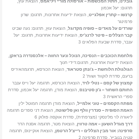
גובלינו, חתול המכשפות – אורסולה מוריי ויליאמס
, הוצאת עוץ,
תרגום: יעל אכמון
קרנשו – קתרין אפלגייט
, הוצאת ידיעות אחרונות, תרגום: שרון
פרמינגר
שורדים על מאדים – סופיה מקדוגל
, הוצאת עוץ, תרגום: נעה שביט
קבר הצללים – פיטר לרנג'יס
, הוצאת ידיעות אחרונות, תרגום: יעל
ענבר, סדרת שבעת הפלאים 3
מלחמת הכוכבים – הנסיכה, הנוכל ונער החווה – אלכסנדרה בראקן
,
הוצאת ידיעות אחרונות, תרגום:דידי חנוך
הגולגולת הלוחשת – ג'ונתן סטראוד
, הוצאת הכורסא, תרגמהאיריס
ברעם, סדרת לוקווד ושות' 2
קמצוץ של קסם – נטלי לויד
, הוצאת הכורסא, תרגמה יעל וייס ענבר
החותם השחור – ג'ון סטיבנס
, הוצאת מודן, תרגמה יעל אכמון, סדרת
ספרי הראשית 3
מפתח הקסמים – טוני אלמייל
, הוצאת מודן תרגמה חמוטל ילין
האמת הסופית – סנדרין וולף ואן פלישוטה
, הוצאת דני ספרים תרגמה
ליאורה לוי מלינסקי (מצרפתית), סדרת אוקסה פולוק 6
דרך מגדל השעון – אמה טרווין
, הוצאת מטר, תרגמה אסנת הדר
סרפינה: אור מבין הצללים – רייצ'ל הרטמן
, הוצאת אוקיינוס, תרגמה
קטיה בנוביץ', סדרת סרפינה 2