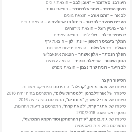
העורבני סאדומה – ראובן לבב
– הוצאת גוונים
מעוף הפרפר – שחר אלכסנדר
– הוצאת גוונים
לב ארי – רותם אורג
– הוצאת גוונים
הערים שמעבר לפרגוד – רויטל פז אבולעפיה
– הוצאת גוונים
יער – מעיין רוגל
– הוצאת מירווחים
זו שחיכיתי לה
– שלי לויט – הוצאה עצמית
המלך צ'ינגיס הראשון – יונתן ילון
– הוצאת גרף
הגולם – דניאל שלם
– הוצאת ידיעות אחרונות
הפלך הנסתר – אלון אשתר
– הוצאת איפאבליש
הזמן השבור – אריאלה בנקיר
– הוצאה עצמית
לב היער – רונית ש' דינצמן
– הוצאת מפרש
הסיפור הקצר:
סיפורו של
אהוד מימון, "קהילה"
, התפרסם בפרוייקט מאורות
סיפורה של
אור זילברמן, "למטרות שלום"
, התפרסם בהיה יהיה 2016
סיפורו של
אורי ליפשיץ, "מיוחדים"
, התפרסם בהיה יהיה 2016
סיפורו של
אתגר קרת, "לטאת קרח"
, התפרסם בידיעות אחרונות,
מוסף ראש השנה 2/10/2016
סיפורו של
גיא בוסקו, "עידן ההרפתקן וסוד הקמע המכושף"
,
התפרסם בחלומות באספמיה