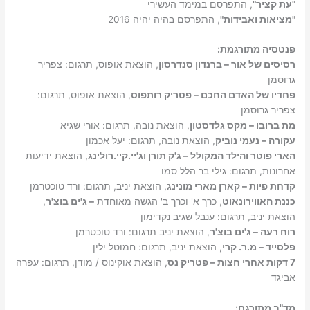
"עת קציר"
, התפרסם במימד העשירי
"מציאות ואבידות"
, התפרסם בהיה יהיה 2016
פנטסיה מתורגמת:
רסיסים של אור – ברנדון סנדרסון
, הוצאת אופוס, תרגום: צפריר
גרוסמן
פחדיו של האדם החכם – פטריק רותפוס
, הוצאת אופוס, תרגום:
צפריר גרוסמן
מת ברובו – מקס גלדסטון
, הוצאת נובה, תרגום: אורי שגיא
עקורה – נעמי נוביק
, הוצאת נובה, תרגום: יעל אכמון
הארי פוטר והילד המקולל – ג'ק תורן וג'יי.קיי.רולינג
, הוצאת ידיעות
אחרונות, תרגום: גילי בר הלל סמו
קדחת פיות – קארן מארי מונינג
, הוצאת יניב, תרגום: ורד טוכטרמן
כננת האווירונאוט
, כרך א' וכרך ב' הגשה מאוחדת
– ג'ים בוצ'ר
,
הוצאת יניב, תרגום: ענבל שגיב נקדימון
רוח רעה – ג'ים בוצ'ר
, הוצאת יניב תרגום: ורד טוכטרמן
פלסייד – מ.ר. קרי
, הוצאת יניב, תרגום: חמוטל ילין
7 דקות אחרי חצות – פטריק נס
, הוצאת אוקינוס / מודן, תרגום: עפרה
אביגד
מד"ב מתורגם: