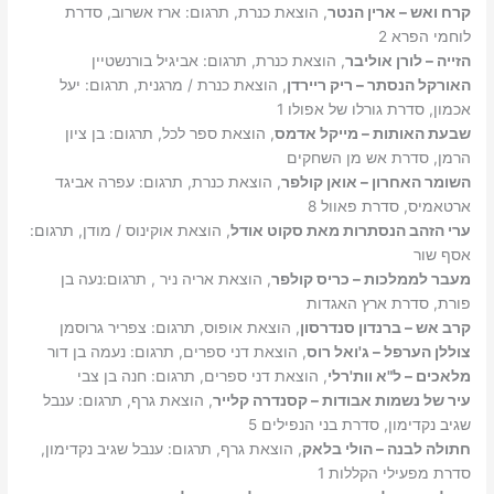
קרח ואש – ארין הנטר
, הוצאת כנרת, תרגום: ארז אשרוב, סדרת
לוחמי הפרא 2
הזייה – לורן אוליבר
, הוצאת כנרת, תרגום: אביגיל בורנשטיין
האורקל הנסתר – ריק ריירדן
, הוצאת כנרת / מרגנית, תרגום: יעל
אכמון, סדרת גורלו של אפולו 1
שבעת האותות – מייקל אדמס
, הוצאת ספר לכל, תרגום: בן ציון
הרמן, סדרת אש מן השחקים
השומר האחרון – אואן קולפר
, הוצאת כנרת, תרגום: עפרה אביגד
ארטאמיס, סדרת פאוול 8
ערי הזהב הנסתרות מאת סקוט אודל
, הוצאת אוקינוס / מודן, תרגום:
אסף שור
מעבר לממלכות – כריס קולפר
, הוצאת אריה ניר , תרגום:נעה בן
פורת, סדרת ארץ האגדות
קרב אש – ברנדון סנדרסון
, הוצאת אופוס, תרגום: צפריר גרוסמן
צוללן הערפל – ג'ואל רוס
, הוצאת דני ספרים, תרגום: נעמה בן דור
מלאכים – ל"א וות'רלי
, הוצאת דני ספרים, תרגום: חנה בן צבי
עיר של נשמות אבודות – קסנדרה קלייר
, הוצאת גרף, תרגום: ענבל
שגיב נקדימון, סדרת בני הנפילים 5
חתולה לבנה – הולי בלאק
, הוצאת גרף, תרגום: ענבל שגיב נקדימון,
סדרת מפעילי הקללות 1