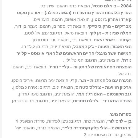
2084 – בואלם סנסל
, הוצאת כתר תרגום: שירן בק.
הארץ בלהבות והארץ מתעוררת (הגשה כפולה) – אורסון סקוט
קארד ואהרון ג'ונסטון
, הוצאת אופוס, תרגום: בועז וייס.
מבריקים – מרקוס סייקי
, הוצאת דני ספרים, תרגום: נעמה בן דור.
חמלה שניונית – אן לקי
, הוצאת סיאל, תרגום: עמנואל לוטם.
נקסוס – ראמז נעאם
, הוצאת יניב, תרגום: ורד טוכטרמן.
הצי האבוד: תעוזה – ג'ק קמפבל
, הוצאת יניב, תרגום: לילך רז.
חמישה־עשר מעגלי החיים הראשונים של הארי אוגוסט – קלייר
נורת'
, הוצאת יניב, תרגום: חמוטל ילין.
הופעתה הפתאומית של התקווה – קלייר נורת'
, הוצאת יניב, תרגום:
דנה טל.
הנערה עם כל המתנות – מ.ר. קרי
, הוצאת יניב תרגום: איריס בוסקו.
ארכיון הזוועות – צ'רלס סטרוס
, הוצאת יניב, תרגום: אירה כצנלסון.
גנב הקוונטום – האנו רג'ניאמי
, הוצאת יניב, תרגום: נועה גורדון.
השבט התאגידי – צ'רלס סטרוס
, הוצאת יניב, תרגום: ורד טוכטרמן.
ספרות נוער:
בן – לויס לורי
, הוצאת כתר, תרגום: ניצן לפידות, סדרת המעניק 4
יד הנחושת – הולי בלק וקסנדרה בלייר
, הוצאת כנרת, תרגום: יעל
אכמון, סדרת מגיסטריום 2