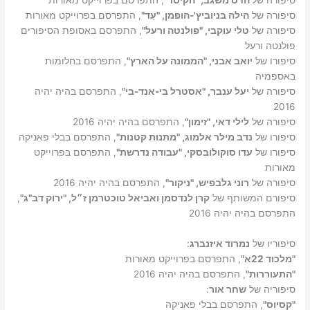
סיפורה של
הדס משגב, "הקיסר"
, התפרסם בפרוייקט מאורות
סיפורה של
הילה בניוביץ'-הופמן, "עַד"
, התפרסם בפרוייקט מאורות
סיפורה של
טלי עוקבי, "פולנטה ורעל"
, התפרסם באסופת הסיפורים
פולנטה ורעל
סיפורו של
יואב אבני, "הממונה על הארץ"
, התפרסם בחלומות
באספמיה
סיפורה של
יעל ענבר, "אסטרל בי-אנד-בי"
, התפרסם בהיה יהיה
2016
סיפורה של
לילי דאי, "זימון"
, התפרסם בהיה יהיה 2016
סיפורו של
נדב מילר אלמוג, "מתנות קטנות"
, התפרסם בבלי פאניקה
סיפורו של
עדו סוקולובסקי, "עבודה נדרשת"
, התפרסם בפרוייקט
מאורות
סיפורה של
רוני גלבפיש, "ניקור"
, התפרסם בהיה יהיה 2016
סיפורם המשותף של
קרן לנדסמן ואביאל טוכטרמן ז״ל, "ירוק דב"ג"
,
התפרסם בהיה יהיה 2016
סיפוריו של
נמרוד איזנברג
:
"מלכוד 22א"
, התפרסם בפרוייקט מאורות
"התעוררות"
, התפרסם בהיה יהיה 2016
סיפוריה של
שחר אור
:
"קסיוס"
, התפרסם בבלי פאניקה