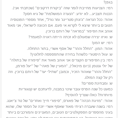
בגפן?‬
רמי: ‫הצניעות מחייבת לומר שזה "ביקורת דרקונים" (שכתבתי אני).
הכנות תצביע… לא יודע: "הנערה המושלמת" של גיא חסון?‬
אהוד: ‫ככל הנראה "ג'ונתן סטריינג' ומר נורל", אחד מספרי הפנטסיה
הטובים ביותר שיצא לי לקרוא אי פעם.‬ אם הכוונה לישראלי, אני מאוד
אוהב את הסיפור "במראה" של רותם ברוכין.‬
ש: ‫ואיזו יצירה שמעולם לא זכתה הייתה ראויה למעמד?‬
רמי: ‫יש המון!‬
אהוד: ‫המון. "החלל וההר" של אסף אשרי, בתור התחלה.‬
ש: ‫עוול היסטורי כלשהו? בחירה שהתפספסה לחלוטין?‬
רמי: ‫בין הסיפורים הקצרים אני אוהב מאוד את "סיפורה של בתולה"
של יולי גנטמן (כיום מיכאלי), "המעיין של פאהי" של "יעל פורמן,
"החלל וההר" שאהוד הזכיר, וכמובן "שתילי יער" של רותם ברוכין. וזה
רק על קצה המזלג.
ש: ‫ומבחינת ספרים?‬
‫כמעט כל שנה הפרס עובר שינוי במבנה, לדעתכם יש קטגוריות
מיותרות? כאלו שצריך להוסיף?‬
אהוד: ‫"מזיגת הכהה" של פאורס, "סיפורי חייך ואחרים" של טד צ'יאנג.‬
רמי: ‫בשנה שעברה רציתי מאוד שאסף אשרי יזכה על הספר שלו, שהוא
בעיני מהספרים הספקולטיביים הטובים, המעניינים והמורכבים ביותר