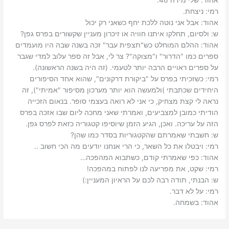
אהוד: ‫שלי מידה 46.‬
רמי: ‫ניצחת.‬
אהוד: ‫אבל אני נוטה ללכת יחף כשאני רק יכול‬
ש: ‫ולסיום, תחלקו איתנו חוויה או זיכרון מעניין שקשורים בפרס גפן?‬
אהוד: ‫ההלם המוחלט כש"תצפית עבר" זכה בשנה שבה היו מועמדים
ספרים כמו "הדרור" ו"מצוקה"? צר לי, אבל זה ספר עלוב למדי שגבר
על ספרים ראויים הרבה יותר לטעמי.‬ ‫(זה היה בשנה הראשונה).‬
רמי: ‫כשזכיתי בפרס על "ביקורת דרקונים", שהוא אחד הסיפורים
היחידים שכתבתי )ולמעשה הוא יותר מערכון מסיפור "אמיתי"), זה
נראה לי קצת מצחיק, כי אני לא רואה בעצמי סופר. בנאום הזכייה
הודיתי כמובן למצביעים, ואמרתי שאני מחכה ליום שבו אזכה בפרס
הזה על עריכה.‬ ‫ואכן, הגיע הזמן שיוסיפו קטגוריה כזאת לפרס גפן.‬
ש: ‫חשבתי שאמרתם שהקטגוריות בסדר כמו שהן?‬
רמי: ‫ויבטלו את כל השאר, כי הרי אנחנו יודעים מה הכי חשוב ..
אהוד: ‫כפי שאמרתי קודם, כשתבוא המהפכה…‬
רמי: ‫שקט, את מפריעה לנו לפתוח במהפכה!‬
ש: ‫הבנתי, תודה רבה לכם על הראיון המעניין:)‬
רמי: ‫על לא דבר.‬
אהוד: ‫בשמחה.‬