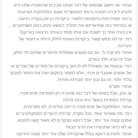
אהוד: ‫אני חושב שבסופו של דבר אנחנו מבינים שהמטרה שלנו היא
להגיע ליצירה הטובה ביותר האפשרית ושגם המחלוקות הגרועות
ביותר מסתיימות בהסכמה כלשהי. ביקורות הן אכן נקודה רגישה.‬
‫אין בעיה אחר כך לשבת עם אותו סופר באותה הרצאה באייקון?‬
רמי: ‫זה לא ממש קשור. ביקורות נוגעות לחלק היותר עיתונאי של
העריכה.‬
אבל זה נורא תלוי באדם.‬
רמי: ‫ובאמת אני משתדל לא לכתוב ביקורות על ספרים של חברים או
של אנשים שעובדים איתי, אלא למסור במקום זאת את הספר למבקר
בלתי תלוי. זה גם נכון יותר מבחינה אתית.‬
אהוד: ‫מש"א‬
ש: ‫נכון, אבל בסופו של דבר כמו שהוכיח רק לאחרונה פרס ספיר,
קהילת הספרות באשר היא אינה גדולה‬
אהוד: ‫המחלוקת של פרס ספיר הייתה פוליטית, לא ספרותית.‬
רמי: ‫מה שאהוד אמר. בכל מקרה, קהילת היוצרים הספקולטיביים
אמנם קטנה עוד יותר, אבל דווקא מבקרים לא מאוד קשה למצוא.‬
ש: ‫לא כדאי שתכשירו את הדור הבא?‬
אהוד: ‫ולעתים דווקא בגלל שהקהילה שלנו עוד יותר קטנה והדוקה