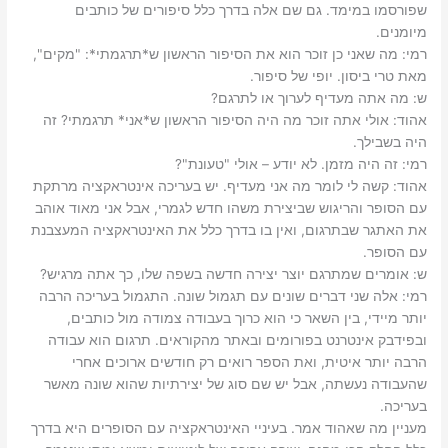
שפורסמו במימד.‬ ‫גם שם אלה בדרך כלל סיפורים של כותבים
מיומנים.‬
רמי: ‫מה שאני כן זוכר הוא את הסיפור הראשון ש*תרגמתי*: "מקים",
מאת טרי ביסון. יופי של סיפור.‬
ש: ‫מה אתה מעדיף לערוך או לתרגם?‬
אהוד: ‫אולי אתה זוכר מה היה הסיפור הראשון ש*אני* תרגמתי? זה
היה בשבילך.‬
רמי: ‫זה היה מזמן. לא יודע – אולי "טעונת"?‬
אהוד: ‫קשה לי לומר מה אני מעדיף. יש בעריכה אינטראקציה מרתקת
עם הסופר והריגוש שביצירת משהו חדש לגמרי, אבל אני מאוד אוהב
את האתגר שבתרגום, ואין בו בדרך כלל את האינטראקציה המעצבנת
עם הסופר.‬
ש: ‫אומרים שמתרגם יוצר יצירה חדשה בשפה שלו, כך אתה מרגיש?‬
רמי: ‫אלה שני דברים שונים עם תגמול שונה. התגמול בעריכה הרבה
יותר מיידי, בין השאר כי הוא כרוך בעבודה צמודה מול כותבים,
ובפידבק אינטרנט בפורומים ובאתר מהקוראים. תרגום הוא עבודה
הרבה יותר איטית, ואת הספר רואים רק חודשים ארוכים אחרי
שהעבודה נעשתה, אבל יש שם סוג של יצירתיות שהוא שונה מאשר
בעריכה.‬
‫מעניין מה שאהוד אמר. בעיניי האינטראקציה עם הסופרים היא בדרך