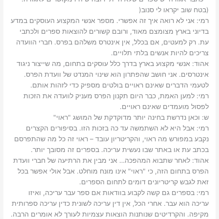
(בטח שוב יקראו לי סנוב(
רמי: ‫אני לא רואה איך זה אפשרי. מספר אנשי המקצוע העוסקים במדע
בדיוני בארץ מצומצם מאוד, ורובם קשורים להוצאות ספרים ולכתבי
עת. רק למעטים, אם בכלל, אין אינטרס משלהם בפרס. חברי הוועדה
צריכים להיות אנשים בלתי תלויים.‬
אהוד: ‫אנשי מקצוע בארץ בדרך כלל עוסקים בתחום, מה שייצור ניגוד
אינטרסים. אני חושב שהפתרון הוא שינוי המנדט של וועדת הפרס.
לטעמי הדברים שאינם ראויים בולטים מספיק כדי לזהות אותם.‬
רמי: ‫למען האמת, כבר היום תקנון הפרס מעניק לוועדה את הזכות
לפסול מועמדים שאינם ראויים.‬
ש: ‫וכאן נדרשת בחינה יותר מדוקדקת של המושג "ראוי"‬
רמי: ‫אבל היא לא השתמשה עד כה בזכות הזו.‬ בסיפורים הקצרים
נקבע במפורש מה ראוי, והקריטריון עובד – ראוי זה כל מה שהתפרסם
בכתב עת או באתר שבו נעשית עריכה. בספרים זה מסובך יותר‬.
אהוד: ‫לאחר שתבוא המהפכה… אני מבין את הרתיעה של חברי וועדת
הפרס בתחום הזה, כי "ראוי" אינו מונח מוחלט. אבל אולי אפשר בכל
זאת לגבש קריטריונים דומים לתחום הספרים.‬
רמי: ‫בספרים גם קשה לקבוע בוודאות אם ספר עבר עריכה, ואיזו
עריכה הוא עבר. אחרי הכל, אין דין עריכה לשונית כדין עריכה ספרותית
מקיפה.‬ ‫והקרדיטים שנותנות הוצאות עצמיות לעורך לא אומרים הרבה.‬