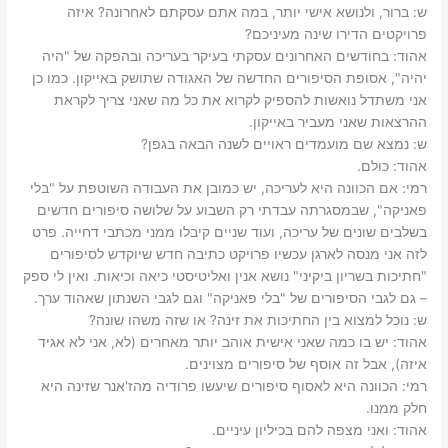
ש: ‫ברור, ולנושא אישי יותר, במה אתם עסקתם לאחרונה?‬ ‫איזה
פרויקטים הדירו שינה מעיניכם?‬
אהוד: ‫בחודשים האחרונים עסקתי בעיקר בעריכה ובהפקה של "היה
יהיה", אסופת הסיפורים החדשה של האגודה שתושק באייקון.‬ ‫כמו כן
אני משתדל נואשות להספיק לקרוא את כל מה שאני צריך לקראת
ההרצאות שאני מעביר באייקון.‬
ש: ‫נמצא שם מועמדים ראויים לשנה הבאה בגפן?‬
אהוד: ‫כולם.‬
רמי: ‫אם הכוונה היא לעריכה, יש כמובן את העבודה השוטפת על "בלי
פאניקה", שבמסגרתה עבדתי רק השבוע על שלושה סיפורים חדשים
בשלבים שונים של עריכה, ועוד שניים קיבלו ממני מכתבי דחייה. פרט
לזה אני מנסה לארגן עכשיו פרויקט כתיבה חדש שיוקדש לסיפורים
"חתיכות בשריון ביקיני" נושא אנין ואליטיסטי כיאה וכיאות. ואין לי ספק
– גם לגבי הסיפורים של "בלי פאניקה" וגם לגבי השנתון שאהוד ערך.‬
ש: ‫נוכל למצוא בין החתיכות את זינה? או שזה משהו שונה?‬
אהוד: ‫יש בו כמה שאני אישית אוהב יותר מאחרים (לא, אני לא אגיד
איזה), אבל זה אוסף של סיפורים מצוינים.‬
רמי: ‫הכוונה היא לאסוף סיפורים שיעשו פרודיה מהז'אנר שזינה היא
חלק ממנו.‬
אהוד: ‫ואני מצפה להם בכיליון עיניים.‬