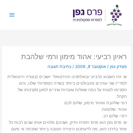
ילוג
תוכן
ראיון רביעי: אהוד מימון ורמי שלהבת
פונדק גפן
/
אוקטובר 8, 2009
/
כתיבת תגובה
ש: ‫זהו השבוע הרביעי ובאולפנינו הווירטואלי יושבים (בצורה וירטואלית
למדיי) שני עורכים מהבולטים ביותר בשדה הספרותי שלנו, והם
הסכימו לענות על כמה שאלות שוברות שיניים למען סקרנותו של
הקהל.
רמי שלהבת ואהוד מימון, שלום לכם.‬
אהוד: ‫שלומות.‬
רמי: ‫שלום רב.‬
ש: ‫פרס גפן הוא פרס יחסית ותיק, ושניכם מלווים אותו שנים רבות כל
אחד בדרכו הוא, מה לדעתכם היצירה הטובה ביותר שזכתה אי פעם