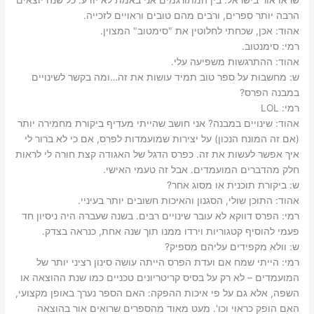
שראו אור בישראל.‬ בין המתורגמים אני באמת לא יודע. כל שנה יוצאים
הרבה יותר ספרים, ורבים מהם טובים וראויים לזכייה.‬
אהוד: ‫אכן, שכחתי לחלוטין את "סימטוב" המצוין.‬
רמי: ‫סימנטוב.
אהוד: ‫ההתרגשות משפיעה עלי.‬
ש: ‫מחשבות על ספר טוב תמיד עושות את זה…‬ומה בקשר לשינויים
במבנה הפרס?
רמי: LOL
אהוד: ‫שינויים במבנה? אני חושב שהייתי מעדיף ביקורת מחמירה יותר
(אם זה המונח הנכון) על יצירות שמועמדות לפרס, אם כי לא ברור לי
איך אפשר לעשות את זה. כפרס הדגל של האגודה קצת חורה לי לראות
חלק מהדברים המועמדים. אבל זה טעמי האישי.‬
ש: ‫ביקורת תוכנית או מסוג אחר?‬
אהוד: ‫התוכן שולי, הסגנון והאיכות חשובים יותר בעיניי.‬
רמי: ‫הפרס דווקא לא עובר שינויים רבים. בשנה שעברה היה ניסיון חד
פעמי להוסיף קטגוריות וירדו ממנו תוך שנה אחת, כנראה בצדק.‬
ש: ‫וולא מקפידים עליהם מספיק?‬
רמי: ‫הייתי שמח אם ועדת הפרס הייתה עושה סינון רציני יותר של
המועמדים – לא רק על בסיס קריטריונים טכניים כמו שנת ההוצאה או
השפה, אלא גם על פי איכות ההפקה: האם הספר נערך באופן מקצועי,
האם הופק כראוי וכו'. מעט מאוד מהספרים שרואים אור בהוצאה