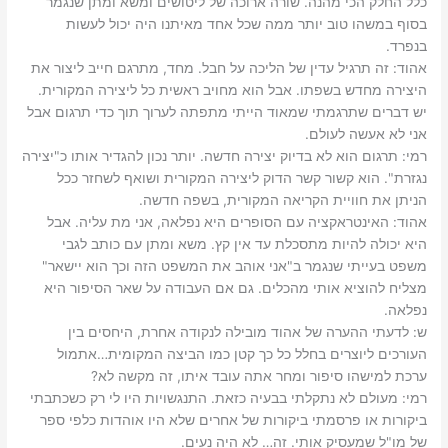
כלל החלק הכי מהנה. שורה ארוכה של ליטושים ומשא ומתן שנגמר
בסוף במשהו טוב יותר ממה שכל אחד מאיתנו היה יכול לעשות
בנפרד.‬
אהוד: ‫זה תרגיל עדין של הליכה על חבל. מחד, מתרגם חייב ליצור את
היצירה מחדש בשפתו. אבל הוא מחויב ראשית כל ליצירה המקורית.
יש דברים שתרגמתי שמאוד הייתי מתפתה לערוך תוך כדי תרגום אבל
אני לא אעשה לעולם.‬
רמי: ‫תרגום הוא לא בדיוק יצירה חדשה. יותר נכון להגדיר אותו כ"יצירה
נגזרת". הוא קשור קשר הדוק ליצירה המקורית ושואף לשחזר ככל
הניתן את חוויית הקריאה המקורית, בשפה חדשה.‬
אהוד: ‫האינטראקציה עם הסופרים היא נפלאה, אני מת עליה. אבל
היא יכולה להיות מתסכלת עד אין קץ. משא ומתן עם כותב לגבי
משפט בעייתי שנגמר ב"אני אוהב את המשפט הזה וכך הוא יישאר"
מצליח להוציא אותי מהכלים. גם אם העבודה על שאר הסיפור היא
נפלאה.‬
ש: ‫לדעתי ההערה של אהוד מובילה לנקודה אחרת, היחסים בין
העורכים ליוצרים בחלל כל כך קטן כמו הביצה המקומית…אתמול
ערכת למישהו סיפור ומחר אתה עובד איתו, זה מקשה לא?‬
רמי: ‫מעולם לא נתקלתי בבעיה כזאת. התנגשויות היו לי רק כשכתבתי
ביקורות או פרסמתי ביקורות של אחרים שלא היו אוהדות כלפי ספר
של מו"ל שמעסיק אותי. זה… לא היה נעים.‬