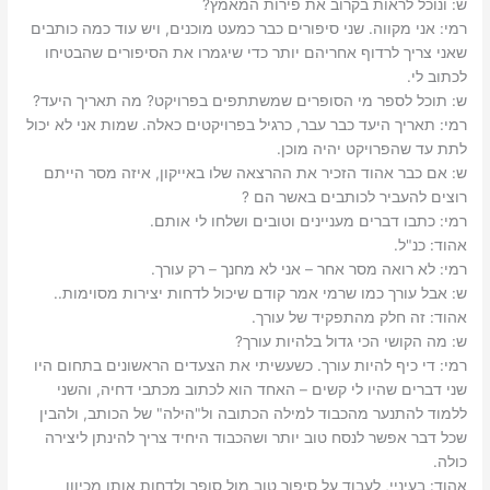
ש: ‫ונוכל לראות בקרוב את פירות המאמץ?‬
רמי: ‫אני מקווה. שני סיפורים כבר כמעט מוכנים, ויש עוד כמה כותבים
שאני צריך לרדוף אחריהם יותר כדי שיגמרו את הסיפורים שהבטיחו
לכתוב לי.‬
ש: ‫תוכל לספר מי הסופרים שמשתתפים בפרויקט?‬ מה תאריך היעד?‬
רמי: ‫תאריך היעד כבר עבר, כרגיל בפרויקטים כאלה. שמות אני לא יכול
לתת עד שהפרויקט יהיה מוכן.‬
ש: ‫אם כבר אהוד הזכיר את ההרצאה שלו באייקון, איזה מסר הייתם
רוצים להעביר לכותבים באשר הם ?‬
רמי: ‫כתבו דברים מעניינים וטובים ושלחו לי אותם.‬
אהוד: ‫כנ"ל.‬
רמי: ‫לא רואה מסר אחר – אני לא מחנך – רק עורך.‬
ש: ‫אבל עורך כמו שרמי אמר קודם שיכול לדחות יצירות מסוימות..‬
אהוד: ‫זה חלק מהתפקיד של עורך.‬
ש: ‫מה הקושי הכי גדול בלהיות עורך?‬
רמי: ‫די כיף להיות עורך. כשעשיתי את הצעדים הראשונים בתחום היו
שני דברים שהיו לי קשים – האחד הוא לכתוב מכתבי דחיה, והשני
ללמוד להתנער מהכבוד למילה הכתובה ול"הילה" של הכותב, ולהבין
שכל דבר אפשר לנסח טוב יותר ושהכבוד היחיד צריך להינתן ליצירה
כולה.‬
אהוד: ‫בעיניי, לעבוד על סיפור טוב מול סופר ולדחות אותו מכיוון