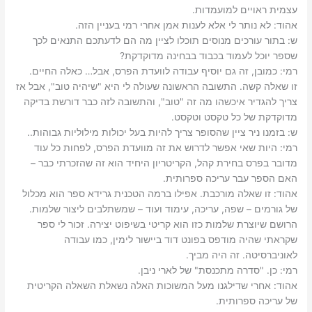
עצמית ראויים למועמדות.‬
אהוד: ‫לא נותר לי אלא לענות אמן אחרי רמי בעניין הזה.‬
ש: ‫בתור עורכים מנוסים תוכלו לציין מה הם לדעתכם התנאים לכך
שספר יוכל לעמוד בכבוד בבחינה מדוקדקת?‬
רמי: ‫כמובן, זה גם יוסיף עבודה לוועדת הפרס, אבל… כאלה החיים.‬
זו שאלה קשה. התשובה הראשונה שעולה לי היא "שיהיה טוב", אבל אז
צריך להגדיר איכשהו מה זה "טוב", והתשובה לזה כבר דורשת בדיקה
מדוקדקת של כל טקסט וטקסט.‬
ש: ‫בזמנו ניר ציין שהסופר צריך להיות בעל יכולות מילוליות גבוהות..‬
רמי: ‫היות שאי אפשר לדרוש את זה מוועדת הפרס, לפחות כל עוד
מדובר בפרס בחירת קהל, הקריטריון היחיד הוא זה שהזכרתי כבר –
האם הספר עבר עריכה ספרותית.‬
אהוד: ‫זו שאלה מורכבת. אפילו ברמה הטכנית גרידא ספר הוא מכלול
של גורמים – שפה, עריכה, עימוד ועוד – שמשתלבים ליצור שלמות.
הרושם שיוצרת שלמות כזו הוא קריטי בשיפוט יצירה. זכור לי ספר
שקראתי שהיה מודפס בפונט דוד ביישור לימין, כמו עבודה
לאוניברסיטה. זה היה מביך.‬
רמי: ‫כן. "סדרה מתכנסת" של לארי ניבן.‬
אהוד: ‫אחרי שדילגנו מעל המשוכות האלה נשאלת השאלה הקריטית
של עריכה ספרותית.‬