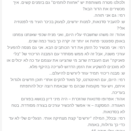
ולכולנו מטרה משותפת יש "אחוות לוחמים" גם בזמנים קשים.‬ ‫איך
מכשירים את הדור הבא?‬
רמי: ‫גם אני תוהה.‬
ש: ‫להעביר סדנאות, למנות יורשים, לצעוק בכיכר העיר מי לפנטזיה
אלי?‬
אהוד: ‫זה משהו שחשבתי עליו היום, ואני מניח שכפי שאנחנו צמחנו
באופן ספונטני פחות או יותר זה יקרה כך בעוד כמה שנים.‬
רמי: ‫אני מכשיר כל הזמן את דור הכותבים הבא. אני גם מנסה להפעיל
עורכי משנה, אבל זה לא ממש מסתדר עם המבנה הריכוזי של "בלי
פאניקה" ועם העובדה שרוב מי שהציעו את עצמם עד כה לא יכולים או
לא מוכנים להשקיע את הזמן הדרוש לעריכה בהיקף מלא.‬
ש: ‫מבנה ריכוזי תמיד עוזר ליורשים להיעלם…‬
רמי: ‫היום, עם האינטרנט, קל מאוד להקים אתרי תוכן חדשים ולגדול
איתם, ויש עוד מקומות שבהם מי שבאמת רוצה יכול להתפתח
בעריכה.‬
אהוד: ‫אפרופו סדנאות שהזכרת – היה מיני דיון בנושא בפורום
האגודה. המסקנה – אי אפשר להכשיר עורכים בצורה מסודרת. בטח
לא בסדנאות.‬
רמי: ‫ובכלל, המילה "יורשים" קצת מצחיקה אותי. הנעליים שלי לא עד
כדי כך גדולות, באמת.‬