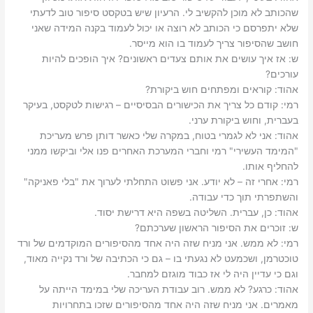
שהכותב לא מוכן להקשיב לי. הרעיון שיש בטקסט סיפור טוב לדעתי
שלא יתפרסם כי הכותב לא רוצה או יכול לעמוד בקנה המידה שאני
חושב שהסיפור צריך לעמוד בו הוא מייסר.‬
ש: ‫אז איך עושים את אותם צעדים ראשונים? איך הופכים להיות
עורכים?‬
אהוד: ‫קוראים ומפתחים חוש ביקורת?‬
רמי: ‫קודם כל צריך את הכישורים הבסיסיים – רגישות לטקסט, בעיקר
בעברית, וחוש ביקורת ערני.‬
אהוד: ‫אני לא לגמרי בטוח, במקרה שלי כאשר דותן פרש מעריכת
"המימד העשירי" רמי וחברי המערכת האחרים פנו אלי וביקשו ממני
להחליף אותו.‬
רמי: ‫אחרי זה – לא יודע. אני פשוט התחלתי לערוך את "בלי פאניקה"
והשתפרתי תוך כדי עבודה.‬
אהוד: ‫כן, עברית. השליטה בשפה היא דרישת יסוד.‬
ש: ‫זוכרים את הסיפור הראשון שערכתם?‬
רמי: ‫לא ממש. אני מניח שזה היה אחד מהסיפורים המוקדמים של ורד
טוכטרמן, ושכמעט לא נגעתי בו – גם כי הכתיבה של ורד נקייה מאוד,
וגם כי עדיין היה לי אז כבוד מוגזם למחבר.‬
אהוד: ‫כרגע? לא ממש. רוב עבודת העריכה שלי במימד הייתה על
מאמרים. אני מניח שזה היה אחד מהסיפורים שזכו בתחרויות