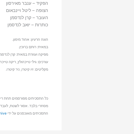
הפקיד – ענבר מאירסון
הצופה – ליטל ויינבאום
העובר – קרן לנדסמן
כותרות – יואב לנדסמן
הוגה הרעיון: אהוד מימון.
במאית: רותם ברוכין.
מפיקה ועוזרת במאית: קרן לנדסמן
עורכים: גילי טייכהולץ, ריקה טייכה
מקליטים: זיו קיטרו, ניר קיטרו.
כל התסכיתים מפורסמים תחת ריש
מסחרי בלבד. אסור לשנות, לעבד א
התסכיתים מאוכסנים על ידי
hive