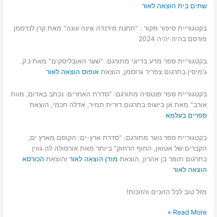
שתים בית הוצאה לאור
בקטגוריית סיפור מקור : "תחנת מירנדה אינה עונה" מאת קרן לנדסמן
פורסם בהיה יהיה 2024
בקטגוריית ספר מדע בדיוני מתורגם: "שער האובליסקים" מאת נ.ק.
ג'מיסין בתרגום צפריר גרוסמן, הוצאת
אופוס הוצאה לאור
בקטגוריית ספר פנטסיה מתורגם: "סדרת האחרים: נכתב באדום, מוות
אורב" מאת אן בישופ בתרגום דורית תמיר, אדלה חכמי, הוצאת
ספרים בעלמא
בקטגוריית ספר נוער מתורגם: "סדרת ארץ-ים: הקוסם מארץ ים,
הקברים של אטואן, החוף הרחוק" ביותר מאת אורסולה לה גווין
בתרגום תומר בן אהרון, הוצאת
מודן הוצאה לאור
והוצאת
הכורסא
הוצאה לאור
מזל טוב לכל הזוכים והזוכות!
זוכות
Read More »