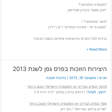
?
פנטסיה מתורגם:
?
"חוק ומסג" ברנדון סנדרסון
?
נוער מתורגם:
?‍♀
"מגנס צ'ייס – ספינת המתים" ריק ריירדן
ברכות לכל הזוכים וההוצאות ונתראה בשנה הבאה!
זוכי
Read More »
פרס
גפן
לשנת
היצירות הזוכות בפרס גפן לשנת 2013
2019
זוכים
/
אוקטובר 18, 2013
/
כתיבת תגובה
סיפור המדע הבדיוני או הפנטסיה הישראלי הטוב ביותר
"
הפוך, לקחת
" / רותם ברוכין (מתוך "היה יהיה 4")
ספר המדע הבדיוני או הפנטסיה הישראלי הטוב ביותר
"שדים ברחוב אגריפס" / חגי דגן