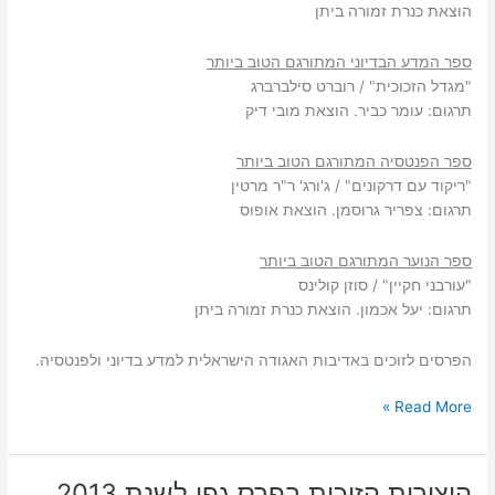
הוצאת כנרת זמורה ביתן
ספר המדע הבדיוני המתורגם הטוב ביותר
"מגדל הזכוכית" / רוברט סילברברג
תרגום: עומר כביר. הוצאת מובי דיק
ספר הפנטסיה המתורגם הטוב ביותר
"ריקוד עם דרקונים" / ג'ורג' ר"ר מרטין
תרגום: צפריר גרוסמן. הוצאת אופוס
ספר הנוער המתורגם הטוב ביותר
"עורבני חקיין" / סוזן קולינס
תרגום: יעל אכמון. הוצאת כנרת זמורה ביתן
הפרסים לזוכים באדיבות האגודה הישראלית למדע בדיוני ולפנטסיה.
היצירות
Read More »
הזוכות
בפרס
גפן
היצירות הזוכות בפרס גפן לשנת 2013