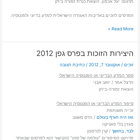
תרגום: יעל אכמון. הוצאת כנרת זמורה ביתן
הפרסים לזוכים באדיבות האגודה הישראלית למדע בדיוני ולפנטסיה.
היצירות
Read More »
הזוכות
בפרס
גפן
היצירות הזוכות בפרס גפן 2012
לשנת
2013
זוכים
/
אוקטובר 7, 2012
/
כתיבת תגובה
ספר המדע הבדיוני או הפנטסיה הישראלי
הרצל אמר / יואב אבני
הוצאת זמורה-ביתן
סיפור המדע הבדיוני או הפנטסיה הישראלי
זכייה משותפת
ואז היה חורף בעולם
/ הדס משגב
מגזין בלי פאניקה
לבד, בחושך
/ קרן לנדסמן
פרויקט הסיפורים "עולמה של סוזן" (הקישור הוא לפרסום שבאתר