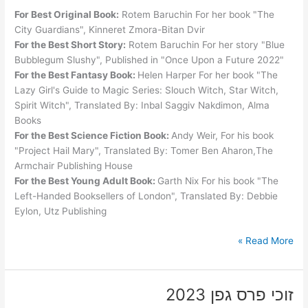
For Best Original Book:
Rotem Baruchin For her book "The
City Guardians", Kinneret Zmora-Bitan Dvir
For the Best Short Story:
Rotem Baruchin For her story "Blue
Bubblegum Slushy", Published in "Once Upon a Future 2022"
For the Best Fantasy Book:
Helen Harper For her book "The
Lazy Girl's Guide to Magic Series: Slouch Witch, Star Witch,
Spirit Witch", Translated By: Inbal Saggiv Nakdimon, Alma
Books
For the Best Science Fiction Book:
Andy Weir, For his book
"Project Hail Mary", Translated By: Tomer Ben Aharon,The
Armchair Publishing House
For the Best Young Adult Book:
Garth Nix For his book "The
Left-Handed Booksellers of London", Translated By: Debbie
Eylon, Utz Publishing
Geffen
Read More »
award
winners
2023
זוכי פרס גפן 2023