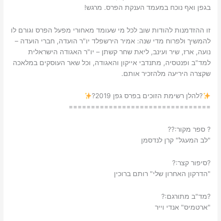
בגפן ואף נוכח במעמד הענקת הפרס. מרגש!
זו ההזדמנות להודות שוב לכל מי שעומד מאחורי מפעל הפרס וגורם לו
להמשיך ולפרוח מדי שנה: אמיר הירשפלד יו"ר הועדה, חברי הועדה –
נועה, ארז, שיר ועינב, ליאת שחר קשתן – יו"ר האגודה הישראלית
למד"ב ופנטסיה, מתנדבי
אייקון והאגודה, וכל שאר העוסקים במלאכה
שקצרה היריעה מלהזכיר אותם.
?
להלן רשימת הזוכים בפרס גפן 2019
?
======
==========================
?
ספר מקור:
??
"לב המעגל" קרן לנדסמן
?
סיפור קצר:
?
"הדרקון האחרון שלי" רותם ברוכין
?
מד"ב מתורגם:
?
"ארטמיס" אנדי וייר