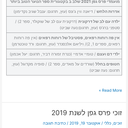
מועמדי פרס גפן 2021 שלב ב בקטגורית ספר הנוער הטוב ביותר
אדרות הלחש
/ דיאנה ווין ג'ונס (עוץ, תרגום: ענבל שגיב נקדימון)
ילדה עם לב של דרקונית
(דרקונית עם לב של שוקולד, ספר 2) /
סטפני ברג'ס (עוץ, תרגום:נעה שביט)
אין פה רוחות רפאים, פסטיבל של רוחות רפאים
(אין פה רוחות
רפאים, ספרים 1, 2)/ ויליאם אלכסנדר (עוץ, תרגום: ורד טוכטרמן)
ילדי דם ועצם
/ טומיי אדמיי (כנרת זמורה דביר, תרגום: יעל אכמון)
חטופים בחלל
(שורדים על מאדים, ספר 2) / סופיה מקדוגל (עוץ,
תרגום: נעה שביט)
רשימת
Read More »
המועמדים
לפרס
גפן
זוכי פרס גפן לשנת 2019
2021
שלב
זוכים
,
כללי
/
אוקטובר 19, 2019
/
כתיבת תגובה
ב'