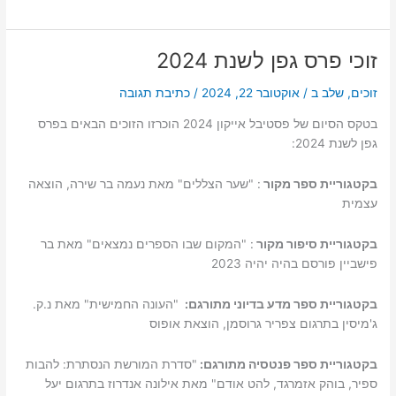
פרס
גפן
לשנת
זוכי פרס גפן לשנת 2024
2025
זוכים
,
שלב ב
/
אוקטובר 22, 2024
/
כתיבת תגובה
בטקס הסיום של פסטיבל אייקון 2024 הוכרזו הזוכים הבאים בפרס
גפן לשנת 2024:
בקטגוריית ספר מקור
: "שער הצללים" מאת נעמה בר שירה, הוצאה
עצמית
בקטגוריית סיפור מקור
: "המקום שבו הספרים נמצאים" מאת בר
פישביין פורסם בהיה יהיה 2023
בקטגוריית ספר מדע בדיוני מתורגם:
"העונה החמישית" מאת נ.ק.
ג'מיסין בתרגום צפריר גרוסמן, הוצאת אופוס
בקטגוריית ספר פנטסיה מתורגם:
"סדרת המורשת הנסתרת: להבות
ספיר, בוהק אזמרגד, להט אודם" מאת אילונה אנדרוז בתרגום יעל