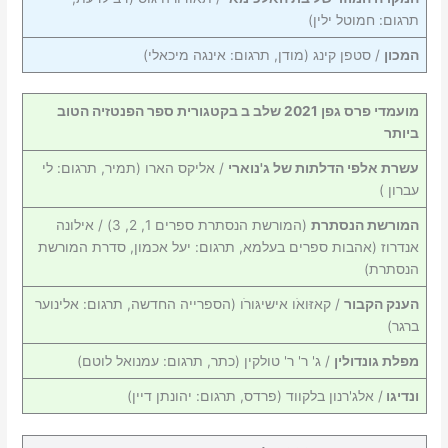
תרגום: חמוטל ילין)
המכון
/ סטפן קינג (מודן, תרגום: אינגה מיכאלי)
מועמדי פרס גפן 2021 שלב ב בקטגורית ספר הפנטזיה הטוב
ביותר
עשרת אלפי הדלתות של ג'נוארי
/ אליקס הארו (תמיר, תרגום: לי
עברון )
המורשת הנסתרת
(המורשת הנסתרת ספרים 1, 2, 3) / אילונה
אנדרוז (אהבות ספרים בעלמא, תרגום: יעל אכמון, סדרת המורשת
הנסתרת)
הענק הקבור
/ קאזּואֹו אישיגּורֹו (הספרייה החדשה, תרגום: אלינוער
ברגר)
מפלת גונדולין
/ ג' ר' ר' טולקין (כתר, תרגום: עמנואל לוטם)
ונדיגו
/ אלג'רנון בלקווד (פרדס, תרגום: יהונתן דיין)