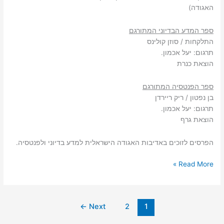
האגודה)
ספר המדע הבדיוני המתורגם
התלקחות / סוזן קולינס
תרגום: יעל אכמון.
הוצאת כנרת
ספר הפנטסיה המתורגם
בן נפטון / ריק ריירדן
תרגום: יעל אכמון.
הוצאת גרף
הפרסים לזוכים באדיבות האגודה הישראלית למדע בדיוני ולפנטסיה.
היצירות
Read More »
הזוכות
בפרס
גפן
←
Next
2
1
2012