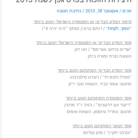
לשנת
2013
זוכים
/
אוקטובר 18, 2013
/
כתיבת תגובה
סיפור המדע הבדיוני או הפנטסיה הישראלי הטוב ביותר
"
הפוך, לקחת
" / רותם ברוכין (מתוך "היה יהיה 4")
ספר המדע הבדיוני או הפנטסיה הישראלי הטוב ביותר
"שדים ברחוב אגריפס" / חגי דגן
הוצאת כנרת זמורה ביתן
ספר המדע הבדיוני המתורגם הטוב ביותר
"מגדל הזכוכית" / רוברט סילברברג
תרגום: עומר כביר. הוצאת מובי דיק
ספר הפנטסיה המתורגם הטוב ביותר
"ריקוד עם דרקונים" / ג'ורג' ר"ר מרטין
תרגום: צפריר גרוסמן. הוצאת אופוס
ספר הנוער המתורגם הטוב ביותר
"עורבני חקיין" / סוזן קולינס