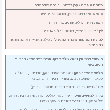
תפרים וטפרים
/ קרן לנדסמן, פורסם ב
היה יהיה
פינוי-בינוי
/ רותם ברוכין, פורסם ב
היה יהיה
זימון
/ מרינה ברלין, פורסם ב
היה יהיה
לין
/ אביחי דומיניץ, פורסם ב
בלי פאניקה
לפתוח (או: האור שבחור המנעול)
/ הילה בניוביץ'-הופמן, פורסם
ב
היה יהיה
מועמדי פרס גפן 2021 שלב ב בקטגורית ספר המדע הבדיוני
הטוב ביותר
מלחמת האדם הזקן
(מלחמת האדם הזקן, ספרים 1, 2, 3) / ג'ון
סקאלזי (אופוס, תרגום: צפריר גרוסמן, רז גרינברג)
קול
/ כריסטינה דלצ'ר (דני ספרים, תרגום: יואב כץ)
בלדה לנחשים וציפורי שיר
/ סוזן קולינס (כנרת זמורה דביר, תרגום:
יעל אכמון, ספר רביעי בסדרת משחקי הרעב)
המקרה המוזר של בת האלכימאי
/ תאודורה גוס (דב לדעת,