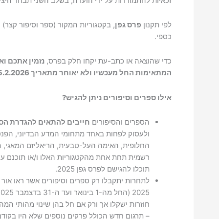
זכאיות להתמודדות על ידי הועדה; בשלב השני תבחר היצי
לפי תקנון
פרס גפן
, בקטגוריות המקור (ספר וסיפור קצר) 
כספי.
כדי שהוצאה או כתב-עת יקחו חלק בפרס,
נזמין אתכם וא
המתאימות החל מעכשיו ולא יאוחר מתאריך 15.2.2026.
אילו ספרים וסיפורים ניתן להגיש?
הספרים והסיפורים
חייבים להתאים להגדרת הס
ולעסוק לפחות באחד מתחומי המדע הבדיוני, הפנ
החלופית, האימה העל-טבעית, הריאליזם המאגי, הדי
רשמית תחת אחת מהקטגוריות האלו ו/או תוכנם עונ
תוכלו להגישם לפרס גפן 2025.
לתחרות יתקבלו רק ספרים וסיפורים אשר ראו אור
חוזרות ישקלו אך ורק אם חל בהן שינוי מהותי המה
– תרגום חדש הכולל פרקים נוספים שלא היו בקודם