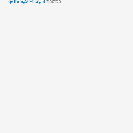
בכתובת
geffen@sf-f.org.il