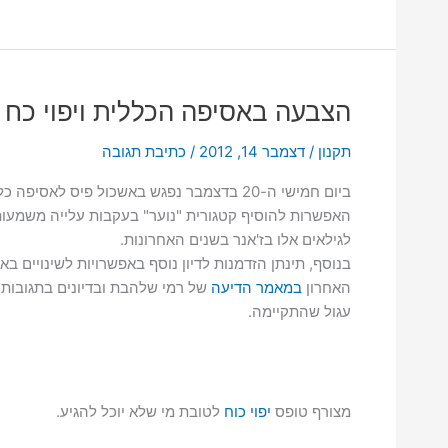
קטגוריית
ספרות
לנוער
הצבעה באסיפה הכללית ויפוי כח
תקנון
/
דצמבר 14, 2012
/
כתיבת תגובה
ביום חמישי ה-20 בדצמבר נפגש באשכול פיס לא
האפשרות להוסיף קטגורית "נוער" בעקבות עלייה משמע
לגילאים אלו בז'אנר בשנים האחרונות.
בנוסף, תינתן הזדמנות לדיון נוסף באפשרויות לשינויים בא
האחרון
במאמר הדיעה
של רמי שלהבת ובדיונים בתגובות 
עגול שהתקיימה.
מצורף טופס
יפוי כוח
לטובת מי שלא יוכל להגיע.