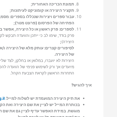
תמונת הכריכה האחורית;
תקציר היצירה
או
קומוניקט לעיתונות;
עבור ספרים ויצירות שנכללו בספרים: מסמך
הפתיחה של הפרסום (פרונט מטר);
לספרים: פרק ראשון או כל היצירה, אפשר ב
פרק בודד, שימו לב כי ייתכן והוועדה תבקש לק
היצירה)
;
לסיפורים קצרים: עותק מלא של היצירה ו/או
של היצירה.
היצירות לא יועברו, במלואן או בחלקן, לצד שליש
מיועדים אך ורק לשימוש פנימי של הוועדה לה
התחרות הראשון לקראת הצבעת הקהל.
איך להגיש?
את תיק היצירה המועמדת יש לשלוח למייל:
.il
בכותרת המייל יש לציין את שם היצירה ואת הקט
מוגשת. במידת האפשר עדיף לציין גם את שם 