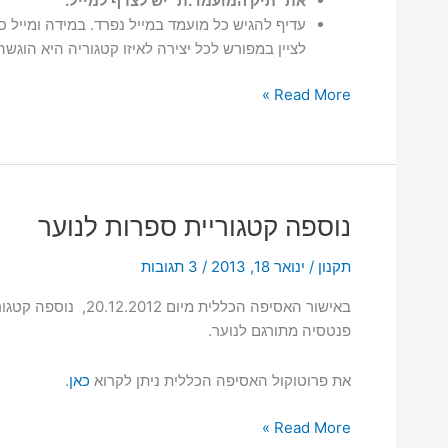
את "תיק המועמד.ת" יש לצרף למייל.
עדיף להגיש כל מועמד במייל נפרד. במידה ומייל כ
לציין במפורש לכל יצירה לאיזו קטגוריה היא הוגשה
קול
Read More »
קורא
להגשות
פרס
גפן
לשנת
נוספה קטגוריית ספרות לנוער
2025
תקנון
/
ינואר 18, 2013
/
3 תגובות
באישור האסיפה הכללית מיום
פנטסיה מתורגם לנוער.
את פרוטוקול האסיפה הכללית ניתן לקרוא
כאן
.
נוספה
Read More »