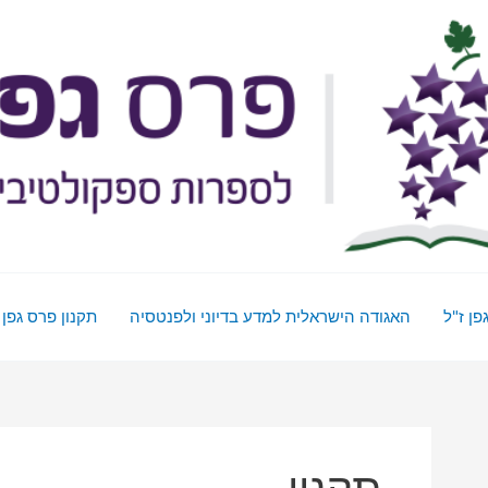
פן ז"ל
האגודה הישראלית למדע בדיוני ולפנטסיה
תקנון פרס גפן