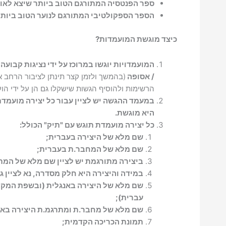
ספר הפנטסיה
המתורגם
הטוב ביותר שיצא לאו
הספר הספקולטיבי
המתורגם לנוער
הטוב ביותר
כיצד מוגשת המועמדות?
המועמדויות יוגשו במרוכז על ידי נציגות קבוע
/ אסופה
(בהמשך ולזמן קצר תינתן לציבור הרחב 
הרשימות ולהוסיף הגשות שישקלו גם הן על ידי הו
במעמד ההגשה יש לציין עבור כל יצירה מועמדת
היא מוגשת.
כל יצירה מועמדת תוגש עם "תיק" הכולל:
שם מלא של היצירה בעברית;
שם מלא של המחבר.ת בעברית;
ביצירה מתורגמת יש לציין שם מלא של המת
במידה והיצירה היא חלק מסדרה, נא לציין 
שם מלא של היצירה באנגלית (ובשפת המקור 
עברית);
שם מלא של מחבר.ת ומתרגמ.ת היצירה באנ
תמונת הכריכה הקדמית;