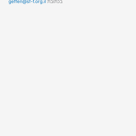
בכתובת
geffen@sf-f.org.il