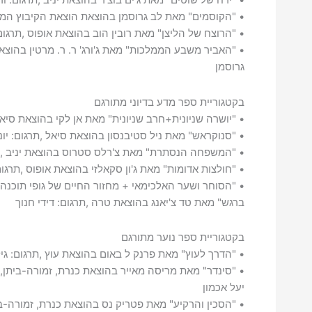
• "הקוסמים" מאת לב גרוסמן בהוצאת הוצאת הקיבוץ המאו
• "הרוצח של הליצן" מאת רובין הוב בהוצאת אופוס ,תרגום
• "האביר משבע הממלכות" מאת ג'ורג' ר. ר. מרטין בהוצאת
גרוסמן
בקטגוריית ספר מדע בדיוני מתורגם
• "יושרה שניונית+חרב שניונית" מאת אן לקי בהוצאת סיאל
• "סנוקראש" מאת ניל סטיבנסון בהוצאת סיאל ,תרגום: יונ
• "המשפחה הנסתרת" מאת צ'רלס סטרוס בהוצאת יניב ,תר
• "חולצות אדומות" מאת ג'ון סקאלזי בהוצאת אופוס ,תרגום
• "הסוחר ושער האלכימאי + מחזור החיים של גופי תוכנ
ברגש" מאת טד צ'יאנג בהוצאת טרה ,תרגום: דידי חנוך
בקטגוריית ספר נוער מתורגם
• "הדרך לעוץ" מאת פרנק ל באום בהוצאת עוץ ,תרגום: גי
• "סינדר" מאת מריסה מאייר בהוצאת כנרת, זמורה-ביתן, 
יעל אכמון
• "הסכין והרקיע" מאת פטריק נס בהוצאת כנרת, זמורה-בי