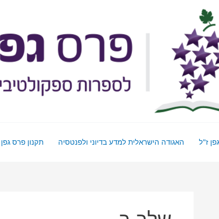
פן ז"ל
האגודה הישראלית למדע בדיוני ולפנטסיה
תקנון פרס גפן