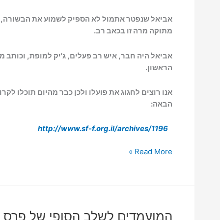
אביאל שנפטר אתמול לא הספיק לשמוע את הבשורה, 
מתוקה מרה זו בכאב רב.
אביאל היה חבר, איש רב פעלים, ג'יק למופת, וכותב 
הראשון.
אנו רוצים לחגוג את פועלו ולכן כבר מהיום תוכלו לקר
הבאה:
http://www.sf-f.org.il
/
archives/1196
ועדת
Read More »
פרס
גפן
אבלה
על
מותו
המועמדים לשלב הסופי של פרס ג