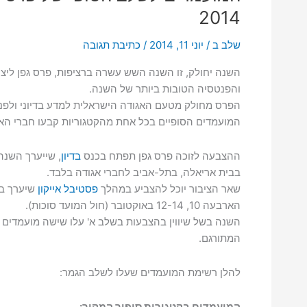
של
2014
אביאל
טוכטרמן,
שלב ב
/
יוני 11, 2014
/
כתיבת תגובה
מועמד
פרס
השנה יחולק, זו השנה השש עשרה ברציפות, פרס גפן ליצי
גפן
והפנטסיה הטובות ביותר של השנה.
2016
הפרס מחולק מטעם האגודה הישראלית למדע בדיוני ולפנ
בקטגוריית
המועמדים הסופיים בכל אחת מהקטגוריות קבעו חברי האג
סיפור
המקור
ההצבעה לזוכה פרס גפן תפתח בכנס
בדיון
בבית אריאלה, בתל-אביב לחברי אגודה בלבד.
שאר הציבור יוכל להצביע במהלך
פסטיבל אייקון
שיערך בא
הארבעה 10, 12-14 באוקטובר (חול המועד סוכות).
השנה בשל שיווין בהצבעות בשלב א' עלו שישה מועמדים 
המתורגם.
להלן רשימת המועמדים שעלו לשלב הגמר:
המועמדים בקטגורית סיפור המקור: