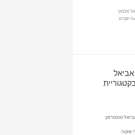
על אכמון
עה שביט
אביאל
רמן, מועמד פרס גפן 2016 בקטגוריית
אביאל טוכטרמן