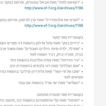
• "רקוויאם למתי" מאת אביאל טוכטרמן, פורסם במקור בהיה י
http://www.sf-f.org.il/archives/1196
• "לשרוף את אלכסנדריה" מאת קרן לנדסמן, פורסם במקור בה
http://www.sf-f.org.il/archives/1198
בקטגוריית ספר מקור
• "ניידים בזמן" מאת סיגל אדלמן בהוצאת דני ספרים הוצא
• "אמרלד, ילדת-פיות: הילדים האבודים" מאת אשכר ארב
כנרת, זמורה-ביתן, דביר הוצאה לאור
• "עיר הנידחת" מאת עמית גולדנברג בהוצאת כתר
• "אגם הצללים" מאת רוני גלבפיש בהוצאת דג זהב
• "שובו של פי-עשר" מאת גלית דהן קרליבך בהוצאת כנרת,
מוציאים לאור
• "השלישי" מאת ישי שריד בהוצאת עם עובד
בקטגוריית ספר פנטזיה מתורגם
• "חטיפה" מאת קלי ארמסטרונג בהוצאת יניב ,תרגום: ורד
• "ירח של שוטים" מאת ג'ים בוצ'ר בהוצאת יניב ,תרגום: ו