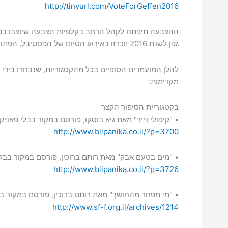
http://tinyurl.com/VoteForGeffen2016
ההצבעה תיפתח לקהל הרחב בקלפיות הצבעה שיוצבו בפסטי
גפן לשנת 2016 יוכרזו באירוע הסיום של הפסטיבל, הפתוח לכלל הקהל.
להלן המועמדים הסופיים בכל מהקטגוריות, שנבחרו בידי 
מקדימות:
בקטגוריית הסיפור הקצר
• "קיפולי נייר" מאת גיא בוסקו, פורסם במקור בבלי פאניק
http://www.blipanika.co.il/?p=3700
• "מים בטעם אבק" מאת רותם ברוכין, פורסם במקור בבל
http://www.blipanika.co.il/?p=3726
• "מי מפחד מהחושך" מאת רותם ברוכין, פורסם במקור בהיה 
http://www.sf-f.org.il/archives/1214