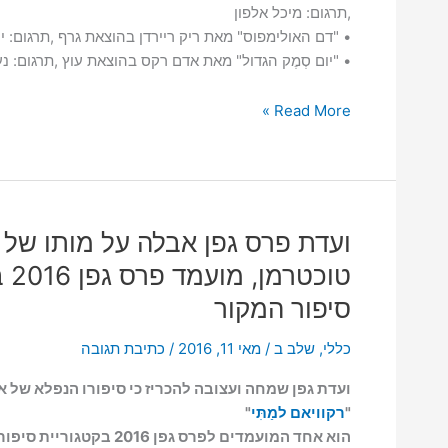
,תרגום: מיכל אלפון
• "דם האולימפוס" מאת ריק ריירדן בהוצאת גרף ,תרגום: י
• "יום סְמֶק הגדול" מאת אדם רקס בהוצאת עוץ ,תרגום: נ
פתיחת
Read More »
ההצבעה
לחברי
האגודה
עבור
פרס
ועדת פרס גפן אבלה על מותו של 
גפן
טוכט
לשנת
2016
סיפור המקור
כללי
,
שלב ב
/
מאי 11, 2016
/
כתיבת תגובה
ועדת גפן שמחה ועצובה להכריז כי סיפורו הנפלא של 
"
רקוויאם למַתִּי
"
הוא אחד המועמדים לפרס גפן 2016 בקטגוריית סיפורי מקור.