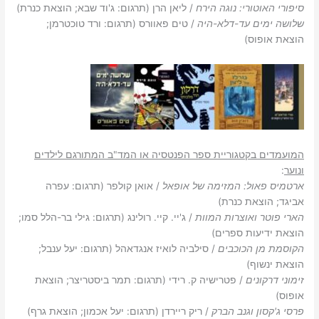
סיפורי האוטורי: נוגה הירח
/ ליאן הרן (תרגום: ג'וד שבא; הוצאת כנרת)
שלושה ימים עד-דלא-היה
/ טים פאוורס (תרגום: ורד טוכטרמן;
הוצאת אופוס)
המועמדים בקטגוריית ספר הפנטסיה או המד"ב המתורגם לילדים
ונוער
:
ארטמיס פאול: המזימה של אופאל
/ אואן קולפר (תרגום: עפרה
אביגד; הוצאת כנרת)
הארי פוטר ואוצרות המוות
/ ג'יי. קיי. רולינג (תרגום: גילי בר-הלל סמו;
הוצאת ידיעות ספרים)
הקוסמת מן הכוכבים
/ סילביה לואיז אנגדאהל (תרגום: יעל ענבל;
הוצאת ינשוף)
זימוני דרקונים
/ פטרישיה ק. רידי (תרגום: תמר ביסטריצר; הוצאת
אופוס)
פרסי ג'קסון וגנב הברק
/ ריק ריירדן (תרגום: יעל אכמון; הוצאת גרף)