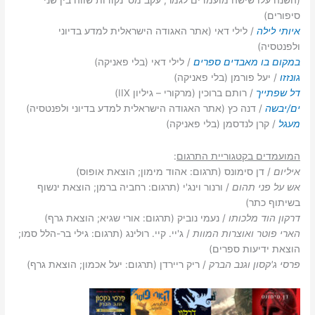
סיפורים)
איותי לילה
/ לילי דאי (אתר האגודה הישראלית למדע בדיוני
ולפנטסיה)
במקום בו מאבדים ספרים
/ לילי דאי (בלי פאניקה)
גונזזו
/ יעל פורמן (בלי פאניקה)
דל שפתייך
/ רותם ברוכין (מרקורי – גיליון IIX)
ים/יבשה
/ דנה כץ (אתר האגודה הישראלית למדע בדיוני ולפנטסיה)
מעגל
/ קרן לנדסמן (בלי פאניקה)
המועמדים בקטגוריית התרגום
:
איליום
/ דן סימונס (תרגום: אהוד מימון; הוצאת אופוס)
אש על פני תהום
/ ורנור וינג'י (תרגום: רחביה ברמן; הוצאת ינשוף
בשיתוף כתר)
דרקון הוד מלכותו
/ נעמי נוביק (תרגום: אורי שגיא; הוצאת גרף)
הארי פוטר ואוצרות המוות
/ ג'יי. קיי. רולינג (תרגום: גילי בר-הלל סמו;
הוצאת ידיעות ספרים)
פרסי ג'קסון וגנב הברק
/ ריק ריירדן (תרגום: יעל אכמון; הוצאת גרף)